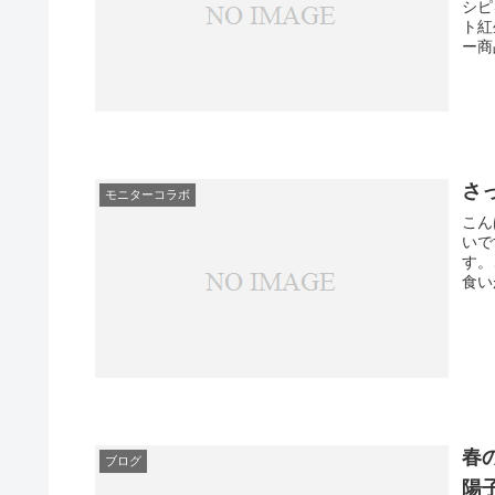
シピ
ト紅
ー商
さ
モニターコラボ
こん
いで
す。
食い
春
ブログ
陽