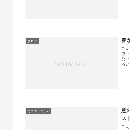
春
ブログ
こん
空い
なバ
ろい
意
モニターコラボ
ス
こん