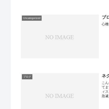
ブ
Uncategorized
心機
ネ
ブログ
こん
てま
ィス
急遽