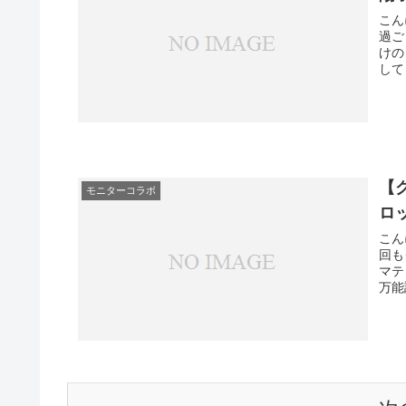
こん
過ご
けの
して
【
モニターコラボ
ロ
こん
回も
マテ
万能