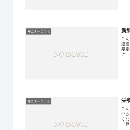
新
モニターコラボ
こん
連投
県産
グ」
栄
モニターコラボ
こん
中さ
くな
「豚