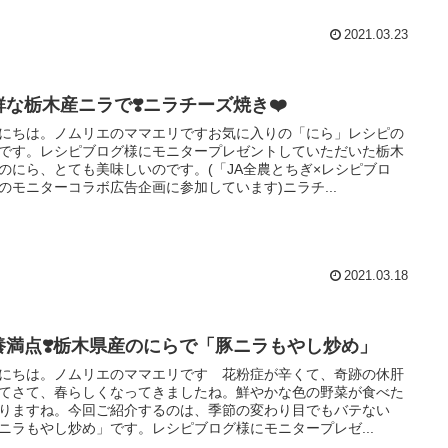
2021.03.23
鮮な栃木産ニラで❣️ニラチーズ焼き❤️
にちは。ノムリエのママエリですお気に入りの「にら」レシピの
です。レシピブログ様にモニタープレゼントしていただいた栃木
のにら、とても美味しいのです。(「JA全農とちぎ×レシピブロ
のモニターコラボ広告企画に参加しています)ニラチ...
2021.03.18
養満点❣️栃木県産のにらで「豚ニラもやし炒め」
にちは。ノムリエのママエリです 花粉症が辛くて、奇跡の休肝
てさて、春らしくなってきましたね。鮮やかな色の野菜が食べた
りますね。今回ご紹介するのは、季節の変わり目でもバテない
ニラもやし炒め」です。レシピブログ様にモニタープレゼ...