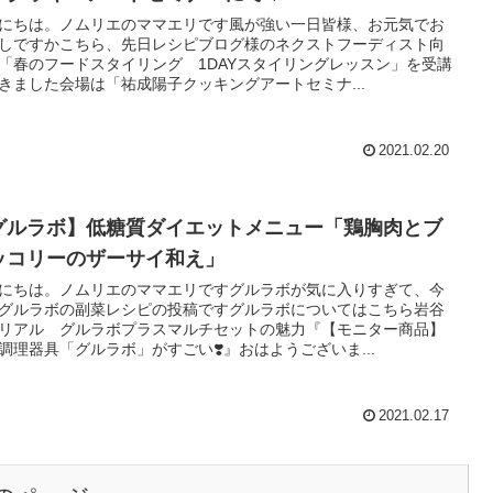
にちは。ノムリエのママエリです風が強い一日皆様、お元気でお
しですかこちら、先日レシピブログ様のネクストフーディスト向
「春のフードスタイリング 1DAYスタイリングレッスン」を受講
きました会場は「祐成陽子クッキングアートセミナ...
2021.02.20
グルラボ】低糖質ダイエットメニュー「鶏胸肉とブ
ッコリーのザーサイ和え」
にちは。ノムリエのママエリですグルラボが気に入りすぎて、今
グルラボの副菜レシピの投稿ですグルラボについてはこちら岩谷
リアル グルラボプラスマルチセットの魅力『【モニター商品】
調理器具「グルラボ」がすごい❣️』おはようございま...
2021.02.17