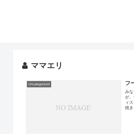
ママエリ
フ
Uncategorized
みな
が、全
ィス