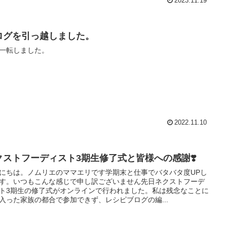
2023.11.19
ログを引っ越しました。
一転しました。
2022.11.10
クストフーディスト3期生修了式と皆様への感謝❣️
にちは。ノムリエのママエリです学期末と仕事でバタバタ度UPし
す。いつもこんな感じで申し訳ございません先日ネクストフーデ
ト3期生の修了式がオンラインで行われました。私は残念なことに
入った家族の都合で参加できず、レシピブログの編...