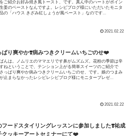
をご紹介お好み焼き風トースト、です。真ん中のハートがポイン
生姜のペーストなんですよ。レシピブログ様にいただいたモニタ
品の「ハウス きざみ紅しょうが風ペースト」なのです...
2021.02.22
っぱり爽やか❣️病みつきクリームいちごのせ❤️
ばんは。ノムリエのママエリです鼻がムズムズ。花粉の季節は辛
すねということで、テンション上がる簡単スイーツのご紹介で
さっぱり爽やか病みつきクリームいちごのせ、です。娘のつまみ
が止まらなかったレシピレシピブログ様にモニタープレゼ...
2021.02.22
のフードスタイリングレッスンに参加しました❣️祐成
子クッキーアートセミナーにて❤️