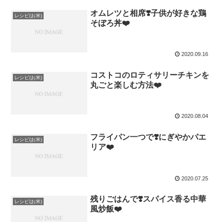
オムレツと相席❣️子供が好きな鶏
レシピ(お米)
そぼろ丼❤️
2020.09.16
コストコのロティサリーチキンを
レシピ(お米)
丸ごと楽しむ方法❤️
2020.08.04
フライパン一つで❣️にぎやかパエ
レシピ(お米)
リア❤️
2020.07.25
残りごはんで❣️スパイス香る中華
レシピ(お米)
風炒飯❤️