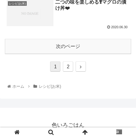
二つの味を楽しめる❣️マグロの漬
レシピ(お米)
け丼❤️
2020.06.30
次のページ
1
2
ホーム
レシピ(お米)
色いろごはん
© 2020 色いろごはん.