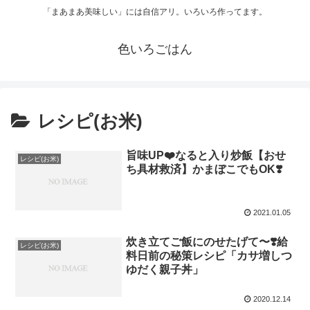
「まあまあ美味しい」には自信アリ。いろいろ作ってます。
色いろごはん
レシピ(お米)
旨味UP❤️なると入り炒飯【おせ
レシピ(お米)
ち具材救済】かまぼこでもOK❣️
2021.01.05
炊き立てご飯にのせたげて〜❣️給
レシピ(お米)
料日前の秘策レシピ「カサ増しつ
ゆだく親子丼」
2020.12.14