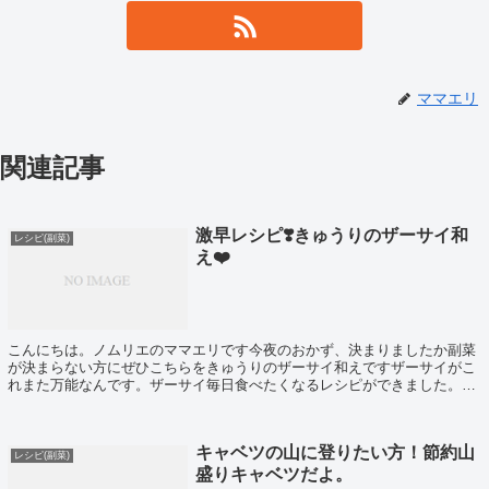
ママエリ
関連記事
激早レシピ❣️きゅうりのザーサイ和
レシピ(副菜)
え❤️
こんにちは。ノムリエのママエリです今夜のおかず、決まりましたか副菜
が決まらない方にぜひこちらをきゅうりのザーサイ和えですザーサイがこ
れまた万能なんです。ザーサイ毎日食べたくなるレシピができました。切
ってあえるだけ、激早です⭐️材料(3人分)...
キャベツの山に登りたい方！節約山
レシピ(副菜)
盛りキャベツだよ。