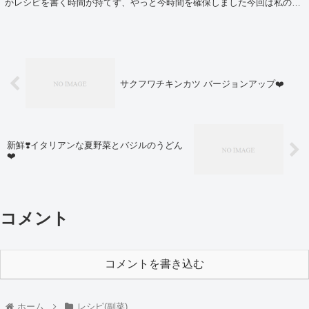
かレシピを書く時間が持てず、やっと今時間を確保しました今回は私の好
きな食材を使いまくった一品をご紹介します。...
サクフワチキンカツ バージョンアップ❤️
新鮮❣️イタリアンな夏野菜とバジルのうどん
❤️
コメント
コメントを書き込む
ホーム
レシピ(副菜)