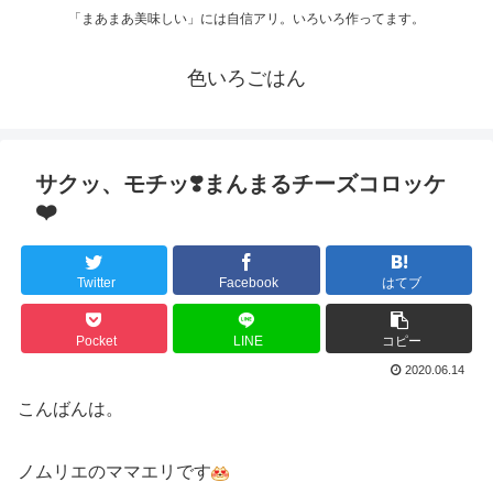
「まあまあ美味しい」には自信アリ。いろいろ作ってます。
色いろごはん
サクッ、モチッ❣️まんまるチーズコロッケ
❤️
Twitter
Facebook
はてブ
Pocket
LINE
コピー
2020.06.14
こんばんは。
ノムリエのママエリです