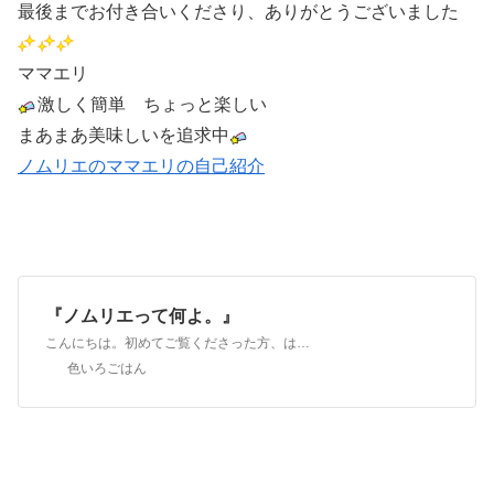
最後までお付き合いくださり、ありがとうございました
ママエリ
激しく簡単 ちょっと楽しい
まあまあ美味しいを追求中
ノムリエのママエリの自己紹介
『ノムリエって何よ。』
こんにちは。初めてご覧くださった方、はじめましてノムリエのママエリですアンタ誰？ノムリエって何よ。と、スルーされる前に、自己紹介させてくださいママエリと申しま…
色いろごはん