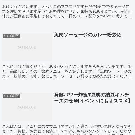
おはようございます。ノムリエのママエリですただ今5分でできる一品に
力を注いでおります凝ったお料理を作りたい気持ちもありますが、時間と
体力が圧倒的に不足しておりまして一日のペース配分をついつい考えてし
まうワタシです昨夜は副菜にこちらを作りまし...
魚肉ソーセージのカレー粉炒め
レシピ(副菜)
こんにちはご覧くださり、ありがとうございますそろそろランチです。あ
と一品欲しいときの、節約メニューをご紹介します。「魚肉ソーセージの
カレー粉炒め」です。なにこれ、ソーセージ切って炒めただけじゃないの
よ。簡単すぎ！！でも美味しいです。お子様も...
発酵パワー炸裂❣️豆腐の納豆キムチ
レシピ(副菜)
ーズのせ❤️[イベントにもオススメ】
こんばんは。ノムリエのママエリですだいぶ過ごしやすい気候となってき
ました。皆様、お元気でお過ごしですかこちらバタバタしていて、なかな