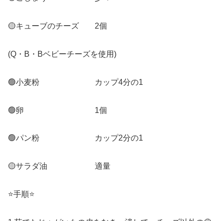
🟡キューブのチーズ 2個
(Q・B・Bベビーチーズを使用)
🟢小麦粉 カップ4分の1
🟢卵 1個
🟢パン粉 カップ2分の1
🟡サラダ油 適量
⭐️手順⭐️