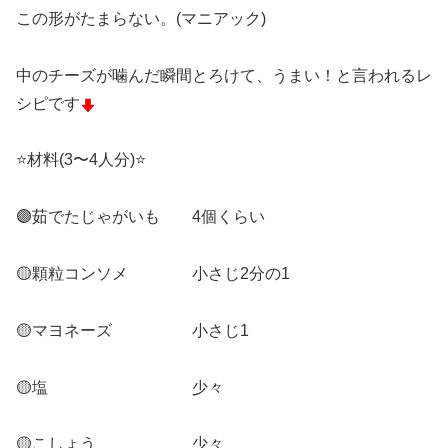
この形がたまらない。(マニアック)
中のチーズが噛んだ瞬間とろけて、うまい！と言われるレ
シピです
⭐️材料(3〜4人分)⭐️
🟣茹でたじゃがいも 4個くらい
🟡顆粒コンソメ 小さじ2分の1
🟡マヨネーズ 小さじ1
🟡塩 少々
🟡こしょう 少々