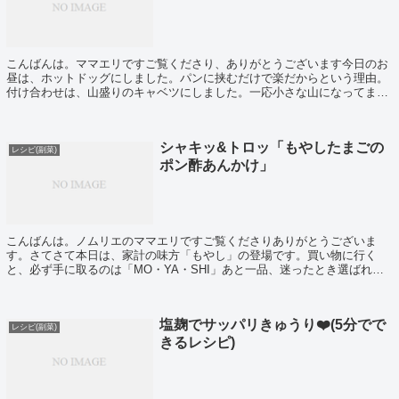
こんばんは。ママエリですご覧くださり、ありがとうございます今日のお
昼は、ホットドッグにしました。パンに挟むだけで楽だからという理由。
付け合わせは、山盛りのキャベツにしました。一応小さな山になってます
ね。今更ながら、中にサプライズでも仕込んで...
シャキッ&トロッ「もやしたまごの
レシピ(副菜)
ポン酢あんかけ」
こんばんは。ノムリエのママエリですご覧くださりありがとうございま
す。さてさて本日は、家計の味方「もやし」の登場です。買い物に行く
と、必ず手に取るのは「MO・YA・SHI」あと一品、迷ったとき選ばれる
のは「MO・YA・SHI」カロリーが低いの...
塩麹でサッパリきゅうり❤️(5分でで
レシピ(副菜)
きるレシピ)