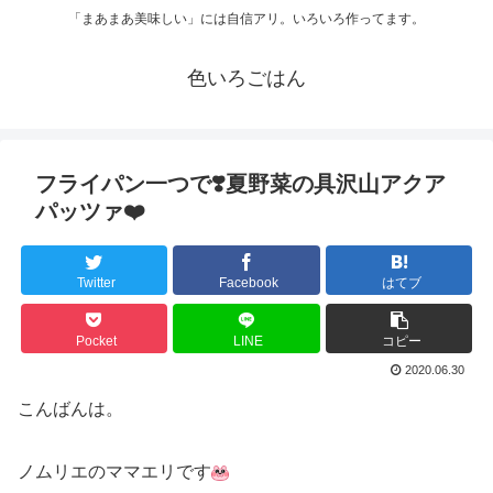
「まあまあ美味しい」には自信アリ。いろいろ作ってます。
色いろごはん
フライパン一つで❣️夏野菜の具沢山アクア
パッツァ❤️
Twitter
Facebook
はてブ
Pocket
LINE
コピー
2020.06.30
こんばんは。
ノムリエのママエリです