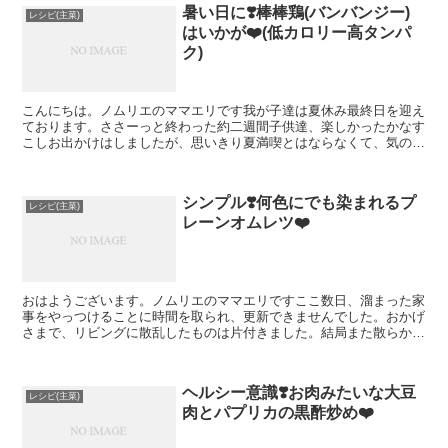
暑い日に❣️棒棒鶏(バンバンジー)
レシピ(主菜)
はいかが❤️(低カロリー高タンパ
ク)
こんにちは。ノムリエのママエリです我が子達は夏休み最終日を迎え
ております。ささーっと終わった約二週間子供達、楽しかったかなす
こしお出かけはしましたが、思いきり夏満喫とはならなくて、気の毒
です早くコロナの事態が収束するのを願いますさてさて、暑...
シンプル❣️何色にでも染まれるプ
レシピ(主菜)
レーンオムレツ❤️
おはようございます。ノムリエのママエリですここ数日、溜まった家
事をやっつけることに時間を取られ、更新できませんでした。おかげ
さまで、リビングに散乱したものは片付きました。結局また散らかる
んだけど。ま、いっかさてさて、先日嬉しいことがありまし...
ヘルシー意識❣️お肉みたいな大豆
レシピ(主菜)
肉とパプリカの黒酢炒め❤️