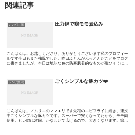
関連記事
圧力鍋で鶏モモ煮込み
レシピ(主菜)
こんばんは。お越しくださり、ありがとうございます私のプロフィー
ルです今日もまた強風でした。昨日ふとんがふっとんだことをブログ
に書きましたが、本日は地味な色の防寒肌着的なものが飛びそうにな
っていました。かろうじて、ハンガーの端にしがみついてい...
ごくシンプルな豚カツ❤️
レシピ(主菜)
こんばんは。ノムリエのママエリです先程のエビフライに続き、連投
中ごくシンプルな豚カツです。スーパーで安くなってたから、モモ肉
使用。ヒレ肉は次回、かな叩いて広げるので、大きくなります。節約
になりますね。フライパンでの揚げ焼きですが、衣はカリッ...