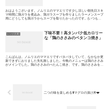
おはようございます。ノムリエのママエリです少し涼しい朝先日スキ
マ時間に鶏ガラを煮込み、鶏ガラスープを作りましたラーメンスープ
用にどうしても鶏ガラからスープを取りたかったのです。(いつもは
ガラスープの素使用なのですが。)結果、よりコクがあるス...
下味不要！高タンパク低カロリー
レシピ(主菜)
な「鶏のささみのペタンコ焼き」
こんばんは。ノムリエのママエリですバタバタしていて、なかなか更
新できずにおりました失礼致しました。今晩のメニューは鶏のささみ
がメインでした。鶏のささみのぺたんこ焼き、です。鶏のささみを麺
棒で伸ばして薄くし、軽く味付けをして、カラッと揚げ焼き...
二つの味を楽しめる❣️マグロの漬け丼❤️