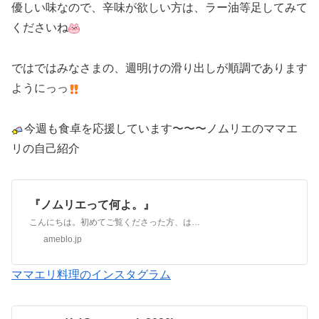
優しい味なので、辛味が欲しい方は、ラー油等足してみて
くださいね
ではではみなさまの、週明けの滑り出しが順調であります
ようにっっ
今週も食卓を応援しています〜〜〜
ノムリエのママエ
リの自己紹介
『ノムリエって何よ。』
こんにちは。初めてご覧くださった方、はじめましてノムリエのママエリですアンタ誰？ノムリエって何よ。と、スルーされる前に、自己紹介させてくださいママエリと申しま…
ameblo.jp
ママエリ料理のインスタグラム