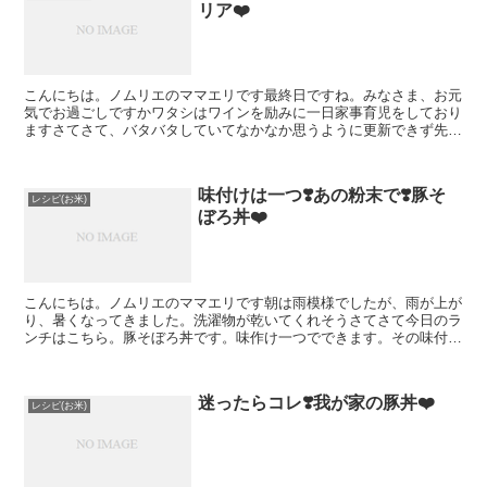
リア❤️
こんにちは。ノムリエのママエリです最終日ですね。みなさま、お元
気でお過ごしですかワタシはワインを励みに一日家事育児をしており
ますさてさて、バタバタしていてなかなか思うように更新できず先日
は、パエリアを作りました「フライパン一つで❣️にぎやか...
味付けは一つ❣️あの粉末で❣️豚そ
レシピ(お米)
ぼろ丼❤️
こんにちは。ノムリエのママエリです朝は雨模様でしたが、雨が上が
り、暑くなってきました。洗濯物が乾いてくれそうさてさて今日のラ
ンチはこちら。豚そぼろ丼です。味作け一つでできます。その味付け
は、なんと「焼きそばソースの粉末」なのです以前粉末を味...
迷ったらコレ❣️我が家の豚丼❤️
レシピ(お米)