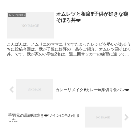
冷蔵庫に眠ってないですか今回は「なると(かまぼこでもO...
オムレツと相席❣️子供が好きな鶏
レシピ(お米)
そぼろ丼❤️
こんばんは。ノムリエのママエリですたまったレシピを勢いがあるう
ちに投稿今回は、我が子達に好評の一品をご紹介。オムレツ鶏そぼろ
丼、です。我が家の小学生2名は、週二回サッカーの練習に通ってお
ります。練習後は、お腹すいた。今日のごはん何？早く食べ...
カレーリメイク❣️カレーin厚切り食パン❤️
手羽元の黒胡椒焼き❤️ワインに合わせま
した。