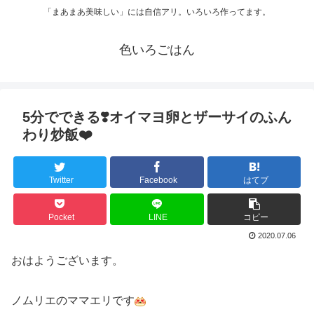
「まあまあ美味しい」には自信アリ。いろいろ作ってます。
色いろごはん
5分でできる❣️オイマヨ卵とザーサイのふん
わり炒飯❤️
Twitter
Facebook
はてブ
Pocket
LINE
コピー
2020.07.06
おはようございます。
ノムリエのママエリです