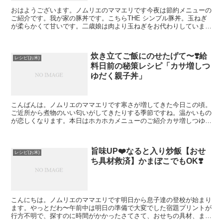
おはようございます。ノムリエのママエリです今夜は節約メニューの
ご紹介です。我が家の豚丼です。こちらTHE シンプル豚丼。玉ねぎ
が柔らかくて甘いです。二歳娘は肉より玉ねぎをお代わりしていまし
た。玉ねぎ苦手なお子様も召し上がれるかもなんてったっ...
炊き立てご飯にのせたげて〜❣️給
レシピ(お米)
料日前の秘策レシピ「カサ増しつ
ゆだく親子丼」
こんばんは。ノムリエのママエリです寒さが増してきた今日この頃。
ご近所から煮物のいい匂いがしてきたりする季節ですね。温かいもの
が恋しくなります。本日はホカホカメニューのご紹介カサ増しつゆだ
く親子丼、ですいつもの親子丼を〇〇でカサ増ししています...
旨味UP❤️なると入り炒飯【おせ
レシピ(お米)
ち具材救済】かまぼこでもOK❣️
こんにちは。ノムリエのママエリです明日から息子達の登校が始まり
ます。やっとだわ〜午前中は明日の準備で大変でした宿題プリントが
行方不明で、探すのに時間がかかったさてさて、おせちの具材、まだ