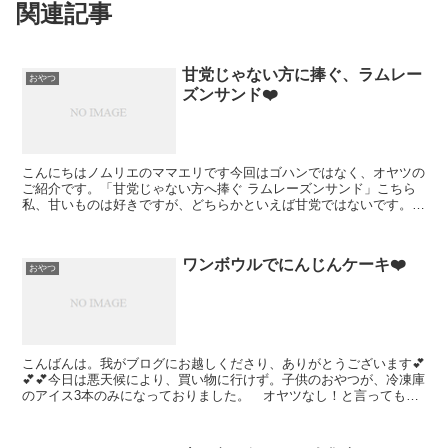
関連記事
甘党じゃない方に捧ぐ、ラムレー
おやつ
ズンサンド❤️
こんにちはノムリエのママエリです今回はゴハンではなく、オヤツの
ご紹介です。「甘党じゃない方へ捧ぐ ラムレーズンサンド」こちら
私、甘いものは好きですが、どちらかといえば甘党ではないです。プ
リンよりコーヒーゼリー、みたいな感じでし...
ワンボウルでにんじんケーキ❤️
おやつ
こんばんは。我がブログにお越しくださり、ありがとうございます💕
💕💕今日は悪天候により、買い物に行けず。子供のおやつが、冷凍庫
のアイス3本のみになっておりました。 オヤツなし！と言っても、
ブーイングは起きないであろう我が家ですが、家にある材料...