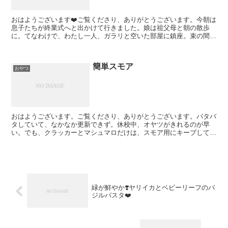
おはようございます❤️ご覧くださり、ありがとうございます。今朝は
息子たちが終業式へと出かけて行きました。娘は祖父母と朝の散歩
に。てなわけで、わたし一人、ガラリと空いた部屋に鎮座。束の間の
静寂が訪れてます。昨夜は献立が思いつかず、洗い物も減ら...
簡単スモア
おやつ
おはようございます。ご覧くださり、ありがとうございます。バタバ
タしていて、なかなか更新できず。休校中、オヤツがきれるのが早
い。でも、クラッカーとマシュマロだけは、スモア用にキープしてお
ります。スモアは、簡単にできて、美味しいから、好きなので...
緑が鮮やか❣️ヤリイカとベビーリーフのバ
ジルパスタ❤️