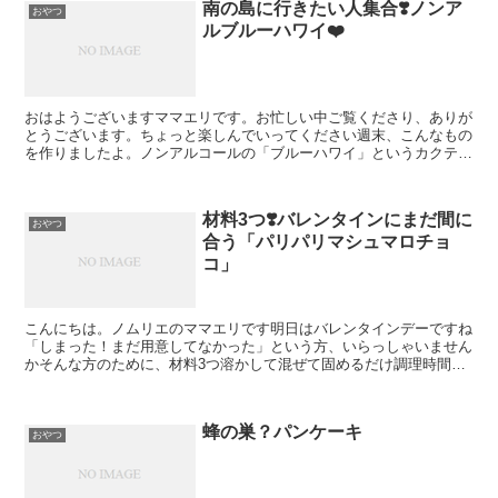
南の島に行きたい人集合❣️ノンア
おやつ
ルブルーハワイ❤️
おはようございますママエリです。お忙しい中ご覧くださり、ありが
とうございます。ちょっと楽しんでいってください週末、こんなもの
を作りましたよ。ノンアルコールの「ブルーハワイ」というカクテル
ですカキ氷シロップの鮮やかな色をドリンクに使ってみたく...
材料3つ❣️バレンタインにまだ間に
おやつ
合う「パリパリマシュマロチョ
コ」
こんにちは。ノムリエのママエリです明日はバレンタインデーですね
「しまった！まだ用意してなかった」という方、いらっしゃいません
かそんな方のために、材料3つ溶かして混ぜて固めるだけ調理時間5
分未満のレシピをご紹介します。パリパリマシュマロチョコ...
蜂の巣？パンケーキ
おやつ