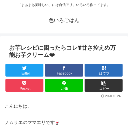
「まあまあ美味しい」には自信アリ。いろいろ作ってます。
色いろごはん
お芋レシピに困ったらコレ❣️甘さ控えめ万
能お芋クリーム❤️
Twitter
Facebook
はてブ
Pocket
LINE
コピー
2020.10.24
こんにちは。
ノムリエのママエリです