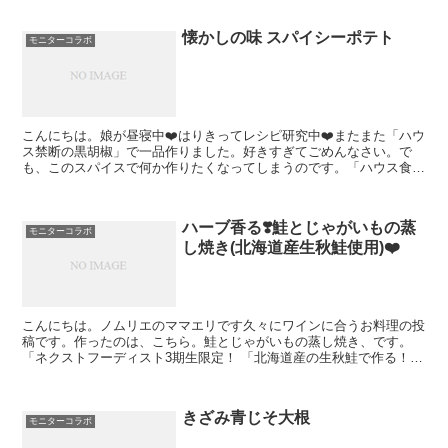
懐かしの味 スパイシーポテト
モニターコラボ
こんにちは。娘が昼寝中❤️はりきってレシピ研究中❤️またまた「ハウ
ス禁断の黒胡椒」で一品作りました。好きすぎてごめんなさい。で
も、このスパイスで何か作りたくなってしまうのです。「ハウス食品
×レシピブログ」のモニターコラボ広告企画でモニタープ...
ハーブ香る❣️鮭とじゃがいもの蒸
モニターコラボ
し焼き(北海道産生秋鮭使用)❤️
こんにちは。ノムリエのママエリです久々にワインに合うお料理の投
稿です。作ったのは、こちら。鮭とじゃがいもの蒸し焼き、です。
「ネクストフーディスト3期生限定！ 「北海道産の生秋鮭で作る！旬
のごちそうレシピ」モニタープレゼント企画に当選し、企画...
きざみ青じそ大根
モニターコラボ