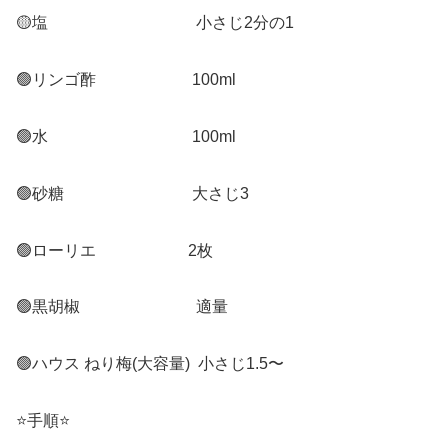
🟡塩 小さじ2分の1
🟢リンゴ酢 100ml
🟢水 100ml
🟢砂糖 大さじ3
🟢ローリエ 2枚
🟢黒胡椒 適量
🟢ハウス ねり梅(大容量) 小さじ1.5〜
⭐️手順⭐️