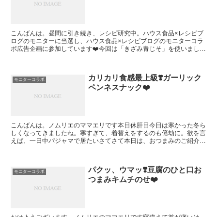
こんばんは。昼間に引き続き、レシピ研究中。ハウス食品×レシピブ
ログのモニターに当選し、ハウス食品×レシピブログのモニターコラ
ボ広告企画に参加しています❤️今回は「きざみ青じそ」を使いました
よ。コレです。パッケージは和風ですね。まずはちょこっ...
カリカリ食感最上級❣️ガーリック
モニターコラボ
ペンネスナック❤️
こんばんは。ノムリエのママエリです本日休肝日今日は寒かった冬ら
しくなってきましたね。寒すぎて、着替えをするのも億劫に。欲を言
えば、一日中パジャマで居たいさてさて本日は、おつまみのご紹介で
す。ガーリックペンネスナック、です。レシピブログ様にモ...
パクッ、ウマッ❣️豆腐のひと口お
モニターコラボ
つまみキムチのせ❤️