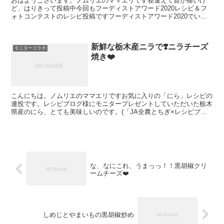
おはようございます。ノムリエのママエリです寝違えて首が痛いけ
ど、はりきって投稿中今回もフーディストアワード2020レシピ＆フ
ォトコンテストのレシピ投稿ですフーディストアワード2020でいた
だいた商品『フーディストアワード レシピ&フ...
新鮮な栃木産ニラで❣️ニラチーズ
モニターコラボ
焼き❤️
こんにちは。ノムリエのママエリですお気に入りの「にら」レシピの
連投です。レシピブログ様にモニタープレゼントしていただいた栃木
県産のにら、とても美味しいのです。(「JA全農とちぎ×レシピブロ
グ」のモニターコラボ広告企画に参加しています)ニラチ...
な、なにこれ、うまっっ！！黒胡椒クリ
ームチーズ❤️
しめじとやまいもの黒胡椒炒め