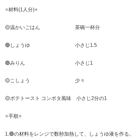
⭐️材料(1人分)⭐️
🟡温かいごはん 茶碗一杯分
🟢しょうゆ 小さじ1.5
🟢みりん 小さじ1
🟡こしょう 少々
🟡ポテトースト コンポタ風味 小さじ2分の1
⭐️手順⭐️
1.🟢の材料をレンジで数秒加熱して、しょうゆ液を作る。