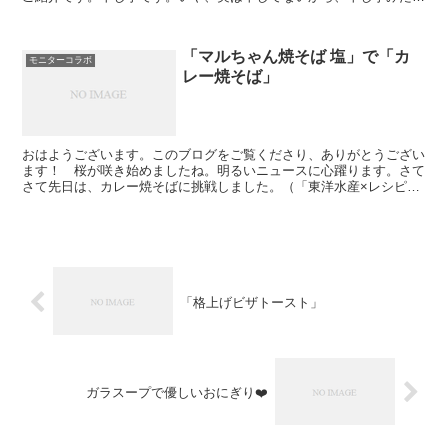
なおやつと呼ばねばなりません蒸したさつまいもをこちらで...
「マルちゃん焼そば 塩」で「カ
モニターコラボ
レー焼そば」
おはようございます。このブログをご覧くださり、ありがとうござい
ます！ 桜が咲き始めましたね。明るいニュースに心躍ります。さて
さて先日は、カレー焼そばに挑戦しました。（「東洋水産×レシピブ
ログ」のモニターコラボ広告企画に参加しています。)「マ...
「格上げビザトースト」
ガラスープで優しいおにぎり❤️