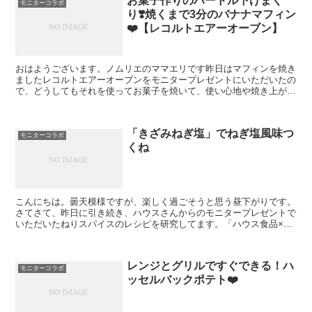
お菓子作りのハードル下げまく
モニターコラボ
り❣️焼くまで3分のバナナマフィン
❤️【レコルトエアーオーブン】
おはようございます。ノムリエのママエリです昨日はマフィンを焼き
ましたレコルトエアーオーブンをモニタープレゼントにいただいたの
で、どうしてもそれを使ってお菓子を焼いて、使い心地や焼き上がり
具合を確かめたくなったのです。「ウィナーズ株式会社×レ...
「きざみねぎ塩」でねぎ塩風味つ
モニターコラボ
くね
こんにちは。曇天模様ですが、楽しく過ごそうと思う昼下がりです。
さてさて、昨日に引き続き、ハウスさんからのモニタープレゼントで
いただいたねりスパイスのレシピを研究してます。「ハウス食品×レ
シピブログ」のモニターコラボ広告企画に参加中です。今日...
レンジとグリルですぐできる！ハ
モニターコラボ
ッセルバックポテト❤️