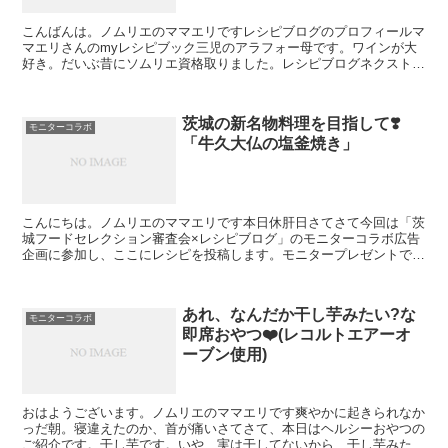
こんばんは。ノムリエのママエリですレシピブログのプロフィールマ
マエリさんのmyレシピブック三児のアラフォー母です。ワインが大
好き。だいぶ昔にソムリエ資格取りました。レシピブログネクストフ
ーディスト3期生として、活動させていただいていますさて...
茨城の新名物料理を目指して❣️
モニターコラボ
「牛久大仏の塩釜焼き」
こんにちは。ノムリエのママエリです本日休肝日さてさて今回は「茨
城フードセレクション審査会×レシピブログ」のモニターコラボ広告
企画に参加し、ここにレシピを投稿します。モニタープレゼントでい
ただいた「那珂湊漁港水揚げ活魚セット(平目と鯛)」をあ...
あれ、なんだか干し芋みたい?な
モニターコラボ
即席おやつ❤️(レコルトエアーオ
ーブン使用)
おはようございます。ノムリエのママエリです爽やかに起きられなか
っだ朝。寝違えたのか、首が痛いさてさて、本日はヘルシーおやつの
ご紹介です。干し芋です。いや、実は干してないから、干し芋みたい