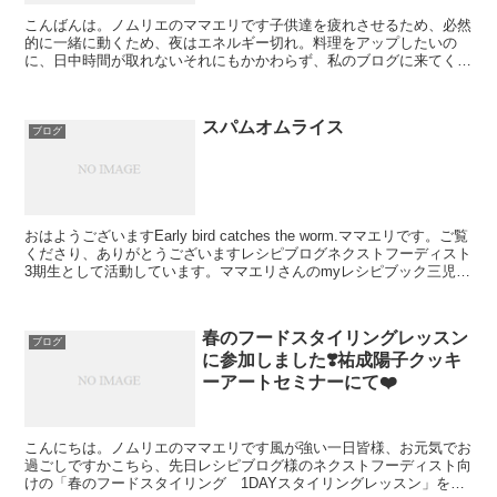
こんばんは。ノムリエのママエリです子供達を疲れさせるため、必然
的に一緒に動くため、夜はエネルギー切れ。料理をアップしたいの
に、日中時間が取れないそれにもかかわらず、私のブログに来てくだ
さる方、本当にありがとうございます。励みになります何とか...
スパムオムライス
ブログ
おはようございますEarly bird catches the worm.ママエリです。ご覧
くださり、ありがとうございますレシピブログネクストフーディスト
3期生として活動しています。ママエリさんのmyレシピブック三児の
アラフォー母です。ワイ...
春のフードスタイリングレッスン
ブログ
に参加しました❣️祐成陽子クッキ
ーアートセミナーにて❤️
こんにちは。ノムリエのママエリです風が強い一日皆様、お元気でお
過ごしですかこちら、先日レシピブログ様のネクストフーディスト向
けの「春のフードスタイリング 1DAYスタイリングレッスン」を受