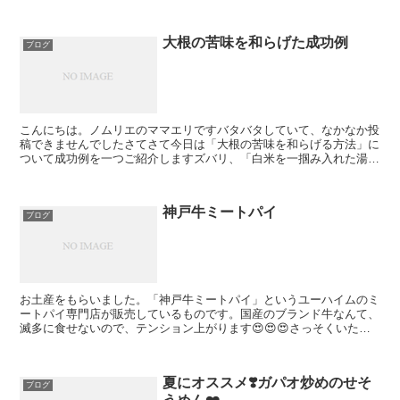
講してきました会場は「祐成陽子クッキングアートセミナ...
大根の苦味を和らげた成功例
ブログ
こんにちは。ノムリエのママエリですバタバタしていて、なかなか投
稿できませんでしたさてさて今日は「大根の苦味を和らげる方法」に
ついて成功例を一つご紹介しますズバリ、「白米を一掴み入れた湯で
下茹でする」です(そんなの知ってるわい、という方、申し...
神戸牛ミートパイ
ブログ
お土産をもらいました。「神戸牛ミートパイ」というユーハイムのミ
ートパイ専門店が販売しているものです。国産のブランド牛なんて、
滅多に食せないので、テンション上がります😍😍😍さっそくいただ
きました。かじりついた瞬間に、サクッと音がした！表面はカ...
夏にオススメ❣️ガパオ炒めのせそ
ブログ