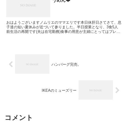
うめん❤️
おはようございますノムリエのママエリです本日休肝日さてさて、息
子達の短い夏休みが近づいて参りました。半日授業となり、3食5人
前生活の再開です(夫は在宅勤務)食事の用意が主婦にとってはプレッ
シャーだったりしますよね作り手の皆様、褒められずとも...
ハンバーグ完売。
IKEAのミューズリー
コメント