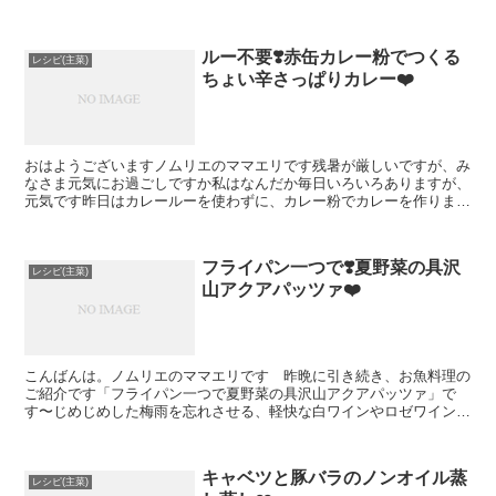
んだけど。ま、いっかさてさて、先日嬉しいことがありまし...
ルー不要❣️赤缶カレー粉でつくる
レシピ(主菜)
ちょい辛さっぱりカレー❤️
おはようございますノムリエのママエリです残暑が厳しいですが、み
なさま元気にお過ごしですか私はなんだか毎日いろいろありますが、
元気です昨日はカレールーを使わずに、カレー粉でカレーを作りまし
た。赤缶カレー粉でつくるちょい辛さっぱりカレーです。我...
フライパン一つで❣️夏野菜の具沢
レシピ(主菜)
山アクアパッツァ❤️
こんばんは。ノムリエのママエリです 昨晩に引き続き、お魚料理の
ご紹介です「フライパン一つで夏野菜の具沢山アクアパッツァ」で
す〜じめじめした梅雨を忘れさせる、軽快な白ワインやロゼワインに
合いますよあさり冷蔵のものを使用たら下ごしらえなしフライ...
キャベツと豚バラのノンオイル蒸
レシピ(主菜)