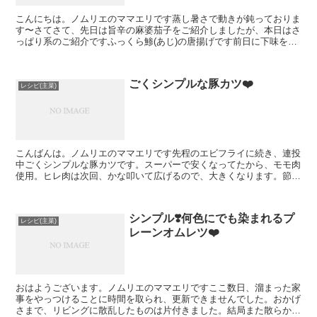
こんにちは。ノムリエのママエリです蒸し暑さで動きが鈍っておりま
す〜さてさて、先日は旨辛の麻婆茄子をご紹介しましたが、本日はさ
っぱり系のご紹介ですふっくら鯵(あじ)の唐揚げです前日に下味をつ
けておいた鯵をカラッと揚げ焼きにしました。身が下味の...
ごくシンプルな豚カツ❤️
レシピ(主菜)
こんばんは。ノムリエのママエリです先程のエビフライに続き、連投
中ごくシンプルな豚カツです。スーパーで安くなってたから、モモ肉
使用。ヒレ肉は次回、かな叩いて広げるので、大きくなります。節約
になりますね。フライパンでの揚げ焼きですが、衣はカリッ...
シンプル❣️何色にでも染まれるプ
レシピ(主菜)
レーンオムレツ❤️
おはようございます。ノムリエのママエリですここ数日、溜まった家
事をやっつけることに時間を取られ、更新できませんでした。おかげ
さまで、リビングに散乱したものは片付きました。結局また散らかる