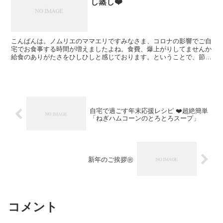
し蒸し❤️
こんばんは。ノムリエのママエリですみなさま、コロナの影響でご自
宅でお食事する時間が増えましたよね。食費、爆上がりしてませんか
給食のありがたさをひしひしと感じております。ということで、節約
応援レシピです「キャベツと豚バラのノンオイル蒸し蒸し」...
自宅で過ごす年末応援レシピ ❤️超絶簡単
「ねぎハムコーンのとろとろスープ」
新年のご挨拶㊗️
コメント