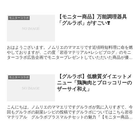
え」ですレシピブログさんに「ヤマキ お塩ひかえめめん...
【モニター商品】万能調理器具
モニターコラボ
「グルラボ」がすごい❣️
おはようございます。ノムリエのママエリです近頃時短料理に命を燃
やしておりますが、この度「岩谷マテリアル×レシピブログ」のモニ
ターコラボ広告企画でモニタープレゼントしていただいた商品が優秀
過ぎて、毎日使わせていただいています。ぜひその魅力を紹...
【グルラボ】低糖質ダイエットメ
モニターコラボ
ニュー「鶏胸肉とブロッコリーの
ザーサイ和え」
こんにちは。ノムリエのママエリですグルラボが気に入りすぎて、今
回もグルラボの副菜レシピの投稿ですグルラボについてはこちら岩谷
マテリアル グルラボプラスマルチセットの魅力『【モニター商品】
万能調理器具「グルラボ」がすごい❣️』おはようございま...