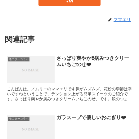
ママエリ
関連記事
さっぱり爽やか❣️病みつきクリー
モニターコラボ
ムいちごのせ❤️
こんばんは。ノムリエのママエリです鼻がムズムズ。花粉の季節は辛
いですねということで、テンション上がる簡単スイーツのご紹介で
す。さっぱり爽やか病みつきクリームいちごのせ、です。娘のつまみ
食いが止まらなかったレシピレシピブログ様にモニタープレゼ...
ガラスープで優しいおにぎり❤️
モニターコラボ