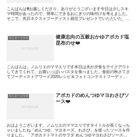
こんばんは❣️お越しくださり、ありがとうございます今日は少しスキ
マ時間があったので、簡単にできるおにぎりの味付けを考えました。
そこで、先日ネクストフーディスト就任プレゼントでいただいた、ユ
ウキ食品様の「化学調味料無添加のガラスープ」を使わせ...
健康志向の五穀おかゆアボカド塩
モニターコラボ
昆布のせ❤️
こんばんは。ノムリエのママエリです本日は夫が夕食をテイクアウト
してきてくれて、お腹いっぱいパスタを食べました。食欲の秋さてさ
てフーディストアワード2020レシピ＆フォトコンテストフーディス
トアワード2020でいただいた商品『フーディストアワ...
アボカドのめんつゆマヨわさびソ
モニターコラボ
ース❤️
おはようございます。ノムリエのママエリですタイトルが長くなっち
ゃいましたね「めんつゆ、マヨネーズ、わさび」を使ったソースを作
りました。「アボカドトマトのサラダ めんつゆマヨわさびソース添