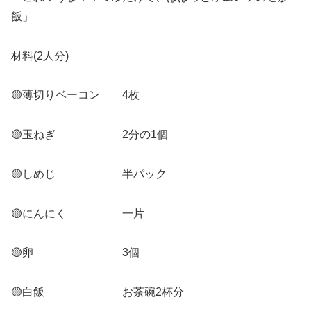
飯」
材料(2人分)
🟡薄切りベーコン 4枚
🟡玉ねぎ 2分の1個
🟡しめじ 半パック
🟡にんにく 一片
🟡卵 3個
🟡白飯 お茶碗2杯分