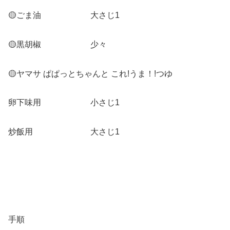
🟡ごま油
大さじ1
🟡黒胡椒 少々
🟡ヤマサ ぱぱっとちゃんと これ!うま！!つゆ
卵下味用 小さじ1
炒飯用 大さじ1
手順