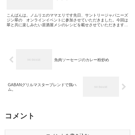
こんばんは。ノムリエのママエリです先日、サントリージャパニーズ
ジン翠の オンラインイベントに参加させていただきました。今回は
翠と共に楽しみたい居酒屋メシのレシピを載せさせていただきます
(サントリージャパニーズジン 翠（SUI）を モニタープ...
魚肉ソーセージのカレー粉炒め
GABANグリルマスターブレンドで鶏ハ
ム。
コメント