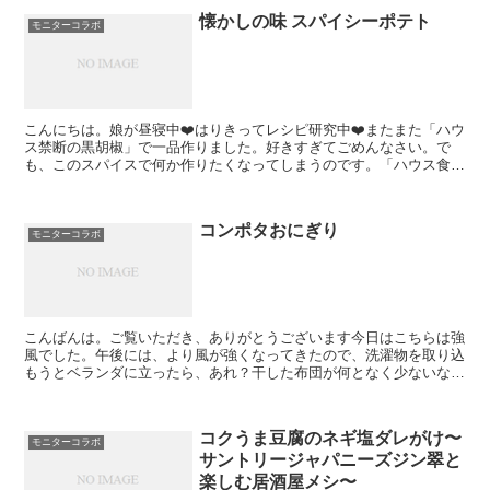
懐かしの味 スパイシーポテト
モニターコラボ
こんにちは。娘が昼寝中❤️はりきってレシピ研究中❤️またまた「ハウ
ス禁断の黒胡椒」で一品作りました。好きすぎてごめんなさい。で
も、このスパイスで何か作りたくなってしまうのです。「ハウス食品
×レシピブログ」のモニターコラボ広告企画でモニタープ...
コンポタおにぎり
モニターコラボ
こんばんは。ご覧いただき、ありがとうございます今日はこちらは強
風でした。午後には、より風が強くなってきたので、洗濯物を取り込
もうとベランダに立ったら、あれ？干した布団が何となく少ないな。
そうなんです。布団が吹っ飛んでましたお隣さんのお庭にダ...
コクうま豆腐のネギ塩ダレがけ〜
モニターコラボ
サントリージャパニーズジン翠と
楽しむ居酒屋メシ〜