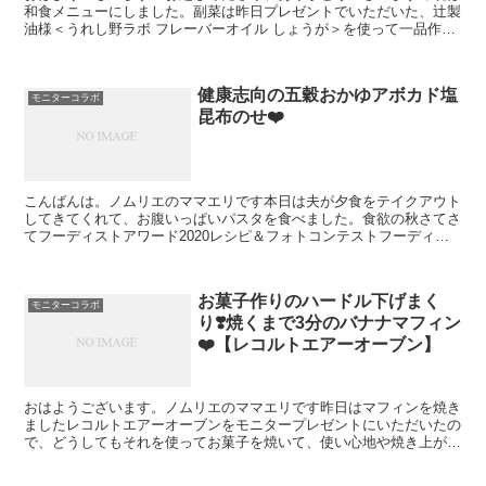
和食メニューにしました。副菜は昨日プレゼントでいただいた、辻製
油様＜うれし野ラボ フレーバーオイル しょうが＞を使って一品作り
ましたよ。「ふわっとしょうが香るキャベツ」キャベツの...
健康志向の五穀おかゆアボカド塩
モニターコラボ
昆布のせ❤️
こんばんは。ノムリエのママエリです本日は夫が夕食をテイクアウト
してきてくれて、お腹いっぱいパスタを食べました。食欲の秋さてさ
てフーディストアワード2020レシピ＆フォトコンテストフーディス
トアワード2020でいただいた商品『フーディストアワ...
お菓子作りのハードル下げまく
モニターコラボ
り❣️焼くまで3分のバナナマフィン
❤️【レコルトエアーオーブン】
おはようございます。ノムリエのママエリです昨日はマフィンを焼き
ましたレコルトエアーオーブンをモニタープレゼントにいただいたの
で、どうしてもそれを使ってお菓子を焼いて、使い心地や焼き上がり
具合を確かめたくなったのです。「ウィナーズ株式会社×レ...