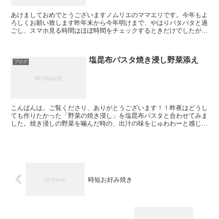
あけましておめでとうございますノムリエのママエリです。今年もよ
ろしくお願い致します昨年末から今年明けまで、やはりバタバタと過
ごし、スマホ見る時間はほぼ時間をチェックするときだけでしたが、
今年もマイペースに更新して参ります。フォロー&...
塩昆布パスタ焼き浸し野菜添え
ブログ
こんばんは。ご覧くださり、ありがとうございます！！昨夜はどうし
ても作りたかった「野菜の焼き浸し」を塩昆布パスタと合わせてみま
した。焼き浸しの野菜を噛んだ時の、出汁の味をじゅわわーと感じる
のが、とても好きなのです。という事で、「ヤマサ×レシピ...
時短お好み焼き