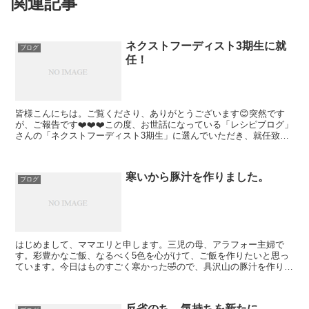
関連記事
ネクストフーディスト3期生に就
ブログ
任！
皆様こんにちは。ご覧くださり、ありがとうございます😊突然です
が、ご報告です❤️❤️❤️この度、お世話になっている「レシピブログ」
さんの「ネクストフーディスト3期生」に選んでいただき、就任致し
ました❣️❣️超未熟者で申し訳ございませんが、この...
寒いから豚汁を作りました。
ブログ
はじめまして、ママエリと申します。三児の母、アラフォー主婦で
す。彩豊かなご飯、なるべく5色を心がけて、ご飯を作りたいと思っ
ています。今日はものすごく寒かった🤣ので、具沢山の豚汁を作りま
した。その他麻婆豆腐キャベツの海苔ゴマ和え炒り卵も作りま...
反省のち、気持ちを新たに。