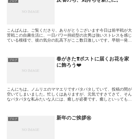
ブログ
こんばんは。ご覧くださり、ありがとうございます今日は前半戦が大
苦戦この自粛生活に、一日パワー持続型の次男は強いストレスを感じ
ている模様で、彼の気分の乱高下がここ数日激しいです。早朝一発目
の兄弟喧嘩で大きく機嫌を損ね、しばらく壁やらドアやソフ...
春がきた❣️ポストに届くお花を家
ブログ
に飾ろう❤️
こんにちは。ノムリエのママエリですバタバタしていて、投稿の間が
空いてしまいました。忙しくはありますが、元気ですさてさて、そん
なバタバタな私みたいな人には、癒しが必要です。癒しといってもい
ろいろありますが、やはり「お花」の存在は大きいです。一...
新年のご挨拶㊗️
ブログ