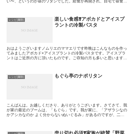
い〜、というのが昼のワタシでした。給食が再開され、自宅で昼食を
用意する量が減ってとたんにこの怠けようです。(休肝日と...
楽しい食感❣️アボカドとアイスプ
レシピ(麺類)
ラントの冷製パスタ
おはようございますノムリエのママエリです昨晩はこんなものを作っ
てみましたアボカド×アイスプラントの冷製パスタです。アイスプラ
ントはご近所の方に頂いたものです。ご存知の方も多いと思います
が、スーパーでもたまに見かけるようになった、「表面につぶ...
もぐら亭のナポリタン
レシピ(麺類)
こんばんは。お越しくださり、ありがとうございます。さてさて、我
が家の最近のブームは、「もぐら」です。我が家に、「アザラシなの
かアシカなのか よく分からないぬいぐるみ」があるのですが、二歳
の娘が、それを「これは、もぐらのモグス！！」と何やら...
売り切れ必須❣️家族が絶賛「野菜
レシピ(麺類)