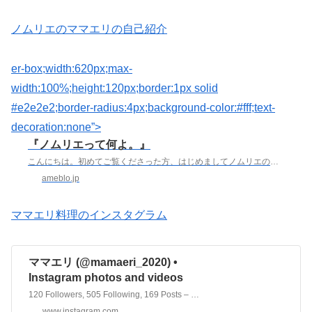
ノムリエのママエリの自己紹介
er-box;width:620px;max-
width:100%;height:120px;border:1px solid
#e2e2e2;border-radius:4px;background-color:#fff;text-
decoration:none”>
『ノムリエって何よ。』
こんにちは。初めてご覧くださった方、はじめましてノムリエのママエリですアンタ誰？ノムリエって何よ。と、スルーされる前に、自己紹介させてくださいママエリと申しま…
ameblo.jp
ママエリ料理のインスタグラム
ママエリ (@mamaeri_2020) •
Instagram photos and videos
120 Followers, 505 Following, 169 Posts – See Instagram photos and videos from ママエリ (@mamaeri_2020)
www.instagram.com