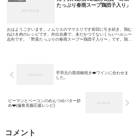
たっぷり春雨スープ鶏団子入り」
おはようございます。ノムリエのママエリです前回に引き続き、鶏む
ねひき肉のレシピです。外出自粛で、未だかつてないくらいヘルシー
志向です。「野菜たっぷりの春雨スープ〜鶏団子入り〜」です。鶏団
子はしゃもじとナイフを使って、ちゃっちゃとスープに落と...
手羽元の黒胡椒焼き❤️ワインに合わせま
した。
ピーマンとベーコンのめんつゆバター炒
め❤️(偏食克服応援レシピ)
コメント