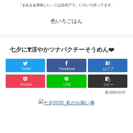
「まあまあ美味しい」には自信アリ。いろいろ作ってます。
色いろごはん
七夕に❣️涼やかツナパクチーそうめん❤️
Twitter
Facebook
はてブ
Pocket
LINE
コピー
2020.07.07