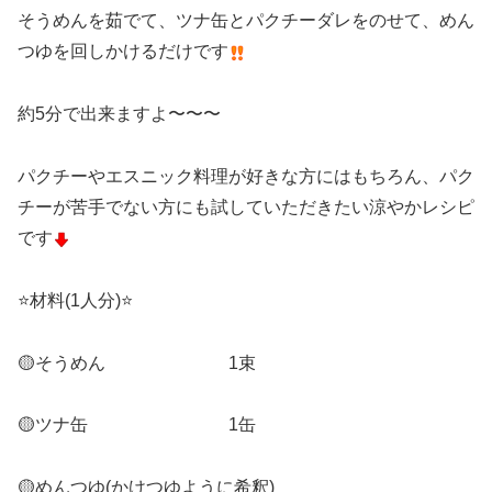
そうめんを茹でて、ツナ缶とパクチーダレをのせて、めん
つゆを回しかけるだけです
約5分で出来ますよ〜〜〜
パクチーやエスニック料理が好きな方にはもちろん、パク
チーが苦手でない方にも試していただきたい涼やかレシピ
です
⭐️材料(1人分)⭐️
🟡そうめん 1束
🟡ツナ缶 1缶
🟡めんつゆ(かけつゆように希釈)