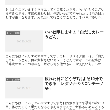
おはようございます！ママエリですご覧くださり、ありがとうござい
ますみなさま、季節の変わり目、体調いかがですかわたしは雨の日だ
と体が重くなります。元気出して行こうてことで、ネバネバ盛りうど
ん食べました。ねばってますねーー鬼簡単レシピです決め手...
いい仕事しますよ！白だしカレー
レシピ(麺類)
うどん。
こんにちはノムリエのママエリです。カレーリメイク第二弾。「白だ
しカレーうどん」何の変哲もないカレーうどんですが、この記事は、
「昨晩のカレーの相棒を白飯から何か他のものに変えたい方」への熱
いメッセージと受け取っていただけたら幸いです。うどん、...
疲れた日にどうぞ❣️およそ10分で
レシピ(麺類)
できる「レタツナペペロンチーノ
❤️」
こんにちは。ノムリエのママエリです毎日お疲れ様です季節の変わり
目、体がだるくて重たくなるときありませんかご飯作るのめんどくさ